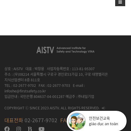
상호 : AISTV 대표 : 박창용 사업자등록번호 : 113-81-95307
주소 : (우)08214 서울특별시 구로구 경인로53가길 10, 구로 대명벨리온
지식산업센터 8층 811호
TEL : 02-2677-9702 FAX : 02-2677-9703 E-mail :
infoshe@firstsafety.co.kr
입금안내 : 국민은행 804637-04-001287 예금주 : ㈜내일기업
COPYRIGHT ⓒ SINCE 2023 AISTV. ALL RIGHTS RESERVED.
안전보건교육
대표전화
02-2677-9702
FAX
02-2677-9703
giáo dục an toàn